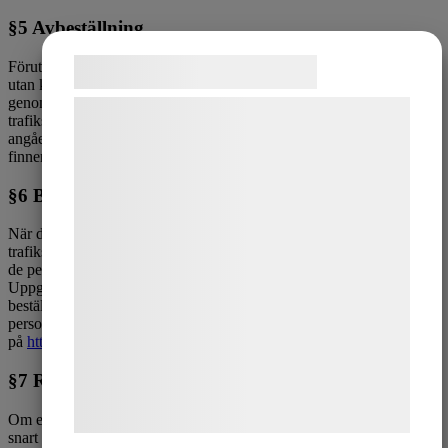
§5 Avbeställning
Samtykke til cookies
Förutsatt att beställning av vara inte överlämnats har du möjlighet att
utan kostnad avbeställa hela eller viss del av beställning av varor
genom att kontakta oss per telefon eller kontakta oss direkt på
Vi og vores samarbejdspartnere bruger
trafikskolan. Gäller avtalet utbildningstjänst tillämpas STR:s praxis
teknologier, herunder cookies, til at
angående ersättning och återbetalning vid avbeställning m.m. Du
finner denna praxis på
www.str.se.
indsamle oplysninger om dig til forskellige
§6 Behandling av personuppgifter
formål, herunder: Tilpasning af annoncering,
bedre brugeroplevelse, funktionalitet,
När du beställer en vara eller tjänst på vår webbplats eller på
statistik og marketing. Disse oplysninger
trafikskolan kommer
Klippans Trafikskola AB
behandla och lagra
de personuppgifter som du lämnar i samband med beställningen.
kan blive delt med annoncerings- og
Uppgifterna kommer att användas för administration av din
analysepartnere, som kan kombinere dem
beställning. Mer information om vår behandling av dina
personuppgifter finner du
med data, du tidligere har givet dem eller
på
https://www.imy.se/privatperson/dataskydd/
de har indsamlet gennem din brug af deres
§7 Reklamation
tjenester. Ved at klikke på 'OK' giver du
samtykke til disse formål.
Om en vara är felaktig, felexpedierad eller transportskadad ska du så
snart som möjligt kontakta oss då du enligt konsumentköplagen och