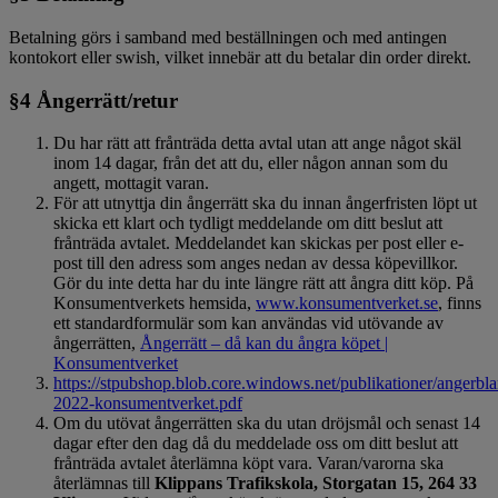
Betalning görs i samband med beställningen och med antingen
kontokort eller swish, vilket innebär att du betalar din order direkt.
§4 Ångerrätt/retur
Du har rätt att frånträda detta avtal utan att ange något skäl
inom 14 dagar, från det att du, eller någon annan som du
angett, mottagit varan.
För att utnyttja din ångerrätt ska du innan ångerfristen löpt ut
skicka ett klart och tydligt meddelande om ditt beslut att
frånträda avtalet. Meddelandet kan skickas per post eller e-
post till den adress som anges nedan av dessa köpevillkor.
Gör du inte detta har du inte längre rätt att ångra ditt köp. På
Konsumentverkets hemsida,
www.konsumentverket.se
, finns
ett standardformulär som kan användas vid utövande av
ångerrätten,
Ångerrätt – då kan du ångra köpet |
Konsumentverket
https://stpubshop.blob.core.windows.net/publikationer/angerbla
2022-konsumentverket.pdf
Om du utövat ångerrätten ska du utan dröjsmål och senast 14
dagar efter den dag då du meddelade oss om ditt beslut att
frånträda avtalet återlämna köpt vara. Varan/varorna ska
återlämnas till
Klippans Trafikskola, Storgatan 15, 264 33