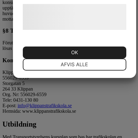
konsumenttjänstlagen måste reklamera inom skälig tid från det att du
upptäckte felet. Vidare gäller enligt dessa lagar att reklamation som
Læs mere om vores brug af cookies og
huvudregel aldrig kan ske senare än tre år från det att varan har
behandling af persondata på vores
mottagits eller tjänsten har avslutats.
hjemmeside.
§8 Tvist
Förutom att en eventuell tvist kan lösas vid domstol. Kan den även
lösas genom att eleven vänder sig till STR:s reklamationsnämnd.
OK
Kontaktuppgifter
NØDVENDIGE
PRÆFERENCER
AFVIS ALLE
Klippans Trafikskola AB
556029-6559
Storgatan 5
MARKETING
STATISTIK
264 33 Klippan
Org. Nr: 556029-6559
Tele: 0431-130 80
E-post:
info@klippanstrafikskola.se
Hemsida: www.klippanstrafikskola.se
Utbildning
Med Transportstyrelsens kursplan som bas har trafikskolan en