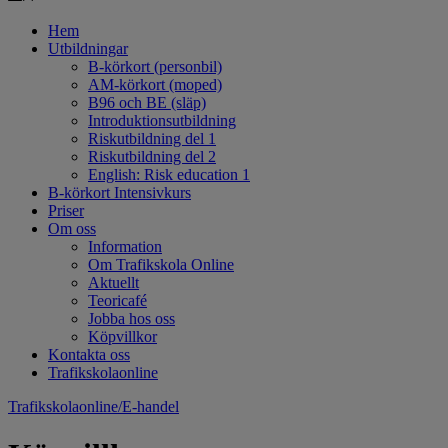
Hem
Utbildningar
B-körkort (personbil)
AM-körkort (moped)
B96 och BE (släp)
Introduktionsutbildning
Riskutbildning del 1
Riskutbildning del 2
English: Risk education 1
B-körkort Intensivkurs
Priser
Om oss
Information
Om Trafikskola Online
Aktuellt
Teoricafé
Jobba hos oss
Köpvillkor
Kontakta oss
Trafikskolaonline
Trafikskolaonline/E-handel