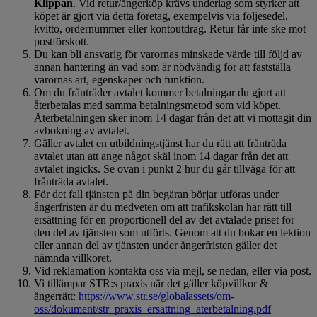
Klippan
. Vid retur/ångerköp krävs underlag som styrker att
köpet är gjort via detta företag, exempelvis via följesedel,
kvitto, ordernummer eller kontoutdrag. Retur får inte ske mot
postförskott.
Du kan bli ansvarig för varornas minskade värde till följd av
annan hantering än vad som är nödvändig för att fastställa
varornas art, egenskaper och funktion.
Om du frånträder avtalet kommer betalningar du gjort att
återbetalas med samma betalningsmetod som vid köpet.
Återbetalningen sker inom 14 dagar från det att vi mottagit din
avbokning av avtalet.
Gäller avtalet en utbildningstjänst har du rätt att frånträda
avtalet utan att ange något skäl inom 14 dagar från det att
avtalet ingicks. Se ovan i punkt 2 hur du går tillväga för att
frånträda avtalet.
För det fall tjänsten på din begäran börjar utföras under
ångerfristen är du medveten om att trafikskolan har rätt till
ersättning för en proportionell del av det avtalade priset för
den del av tjänsten som utförts. Genom att du bokar en lektion
eller annan del av tjänsten under ångerfristen gäller det
nämnda villkoret.
Vid reklamation kontakta oss via mejl, se nedan, eller via post.
Vi tillämpar STR:s praxis när det gäller köpvillkor &
ångerrätt:
https://www.str.se/globalassets/om-
oss/dokument/str_praxis_ersattning_aterbetalning.pdf