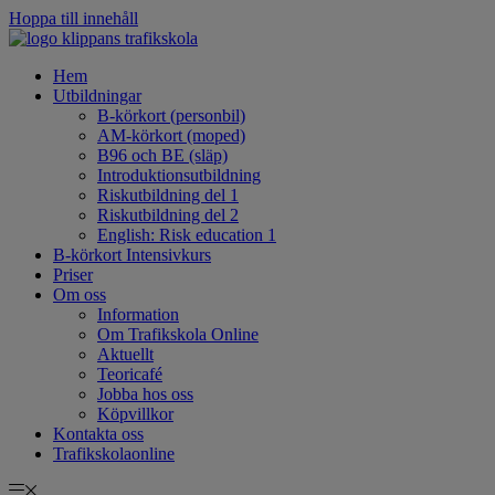
Hoppa till innehåll
Hem
Utbildningar
B-körkort (personbil)
AM-körkort (moped)
B96 och BE (släp)
Introduktionsutbildning
Riskutbildning del 1
Riskutbildning del 2
English: Risk education 1
B-körkort Intensivkurs
Priser
Om oss
Information
Om Trafikskola Online
Aktuellt
Teoricafé
Jobba hos oss
Köpvillkor
Kontakta oss
Trafikskolaonline