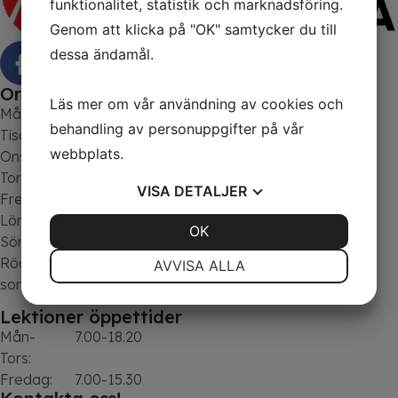
funktionalitet, statistik och marknadsföring.
Genom att klicka på "OK" samtycker du till
dessa ändamål.
Ordinarie öppettider:
Läs mer om vår användning av cookies och
Måndag:
9.00-17.30
behandling av personuppgifter på vår
Tisdag:
9.00-17.30
webbplats.
Onsdag:
9.00-17.30
Torsdag:
9.00-17.30
VISA
DETALJER
Fredag:
Stängt
Lördag:
Stängt
JA
NEJ
OK
JA
NEJ
Söndag:
Stängt
NÖDVÄNDIG
INSTÄLLNINGAR
Röda dagar & aftnar stängt
OBS!
Avvikelse finns under
AVVISA ALLA
sommaren.
JA
NEJ
JA
NEJ
Lektioner öppettider
MARKNADSFÖRING
STATISTIK
Mån-
7.00-18.20
Tors:
Fredag:
7.00-15.30