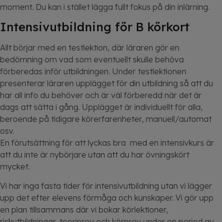
moment. Du kan i stället lägga fullt fokus på din inlärning.
Intensivutbildning för B körkort
Allt börjar med en testlektion, där läraren gör en
bedömning om vad som eventuellt skulle behöva
förberedas inför utbildningen. Under testlektionen
presenterar läraren upplägget för din utbildning så att du
har all info du behöver och är väl förberedd när det är
dags att sätta i gång. Upplägget är individuellt för alla,
beroende på tidigare körerfarenheter, manuell/automat
osv.
En förutsättning för att lyckas bra med en intensivkurs är
att du inte är nybörjare utan att du har övningskört
mycket.
Vi har inga fasta tider för intensivutbildning utan vi lägger
upp det efter elevens förmåga och kunskaper. Vi gör upp
en plan tillsammans där vi bokar körlektioner,
riskutbildningar, teoriprov och körprov under en period av